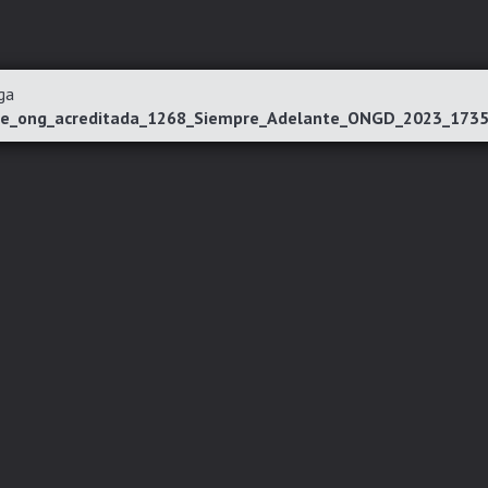
ga
me_ong_acreditada_1268_Siempre_Adelante_ONGD_2023_1735