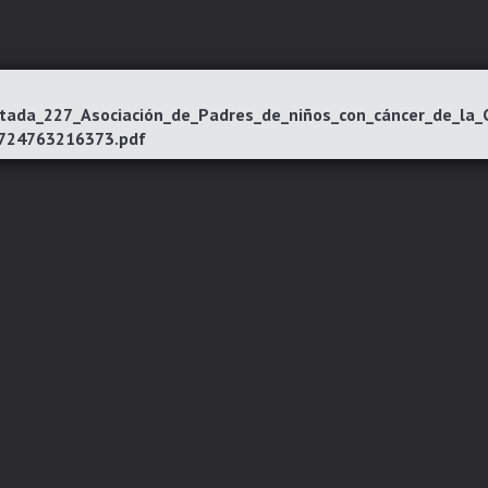
tada_227_Asociación_de_Padres_de_niños_con_cáncer_de_la_
724763216373.pdf